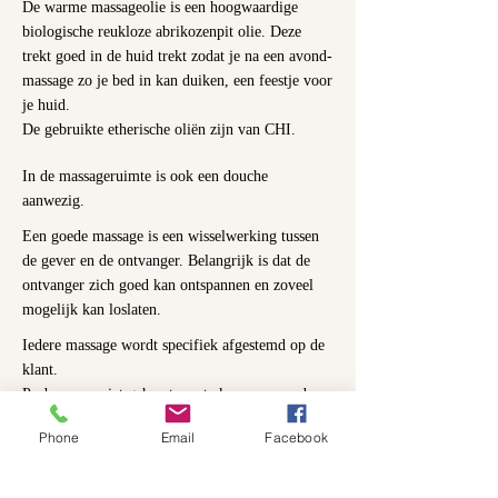
De warme massageolie is een hoogwaardige
biologische reukloze abrikozenpit olie. Deze
trekt goed in de huid trekt zodat je na een avond-
massage zo je bed in kan duiken, een feestje voor
je huid.
De gebruikte etherische oliën zijn van CHI.
In de massageruimte is ook een douche
aanwezig.
Een goede massage is een wisselwerking tussen
de gever en de ontvanger. Belangrijk is dat de
ontvanger zich goed kan ontspannen en zoveel
mogelijk kan loslaten.
Iedere massage wordt specifiek afgestemd op de
klant.
Probeer om niet gehaast aan te komen voor de
afspraak.
Phone
Email
Facebook
Masseurs vergeten vaak zichzelf, daarom neem ik
zelf ook regelmatig een lange massage bij